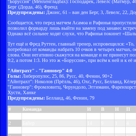
"Боруссия" (Мёнхенгладбах): Господарек, Левелс (Матмур, 46
Берг (Дорда, 46), Френд
Предупреждены:
Джонс, 61 – ван ден Берг, 3, Левелс, 22, До
Сообщается, что перед матчем Асамоа и Рафинья пропустили
позволил форварду лишь выйти на замену под занавес встречи
Однако всё сильнее ходят слухи, что Рафинья покинет «Шальк
Тут ещё и Фред Руттен, главный тренер, испровещился: «То,
потребовал от команды набрать 10 очков в четырех матчах, о
слова. Они негативно скажутся на команде и не принесут пол
0:2, а потом 1:3. Но это ж «Боруссия», при всём к ней и к её
"Айнтрахт" - "Ганновер" 4:0
Голы:
Либеропулос, 25, 86, Русс, 40, Фенин, 90+2
"Айнтрахт": Николов (Прёлль, 46), Охс, Русс, Беллаид, Кёл
"Ганновер": Фромловитц, Черундоло, Эггиманн, Фаренхорст, 
Хусти, Ханке
Предупреждены:
Беллаид, 46, Фенин, 79
#
Команда
И
В
Н
П
1
Хоффенхайм
14
10
1
3
2
Байер
14
9
1
4
3
Бавария
14
8
4
2