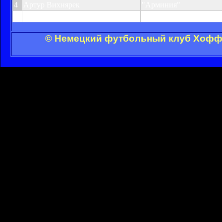
4
Артур Вихнярек
"Арминия"
5
Миливойе Новакович
"Кёльн"
© Немецкий футбольный клуб Хоффе