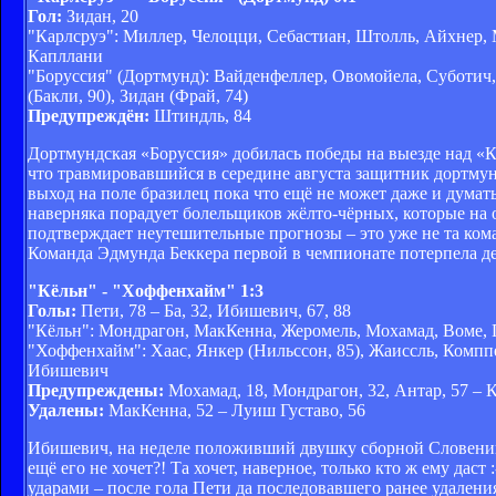
Гол:
Зидан, 20
"Карлсруэ": Миллер, Челоцци, Себастиан, Штолль, Айхнер, М
Капллани
"Боруссия" (Дортмунд): Вайденфеллер, Овомойела, Суботич,
(Бакли, 90), Зидан (Фрай, 74)
Предупреждён:
Штиндль, 84
Дортмундская «Боруссия» добилась победы на выезде над «К
что травмировавшийся в середине августа защитник дортмун
выход на поле бразилец пока что ещё не может даже и думать
наверняка порадует болельщиков жёлто-чёрных, которые на 
подтверждает неутешительные прогнозы – это уже не та коман
Команда Эдмунда Беккера первой в чемпионате потерпела д
"Кёльн" - "Хоффенхайм" 1:3
Голы:
Пети, 78 – Ба, 32, Ибишевич, 67, 88
"Кёльн": Мондрагон, МакКенна, Жеромель, Мохамад, Воме, Пе
"Хоффенхайм": Хаас, Янкер (Нильссон, 85), Жаиссль, Комппер
Ибишевич
Предупреждены:
Мохамад, 18, Мондрагон, 32, Антар, 57 – К
Удалены:
МакКенна, 52 – Луиш Густаво, 56
Ибишевич, на неделе положивший двушку сборной Словении, 
ещё его не хочет?! Та хочет, наверное, только кто ж ему дас
ударами – после гола Пети да последовавшего ранее удалени