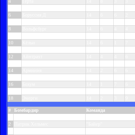
4
Герта
14
8
3
3
5
Гамбург
14
8
2
4
6
Боруссия Д
14
6
6
2
7
Шальке
14
6
5
3
8
Вольфсбург
14
6
4
4
9
Вердер
14
5
5
4
10
Кёльн
14
6
1
7
11
Штутгарт
14
5
3
6
12
Айнтрахт
14
4
4
6
13
Ганновер
14
3
4
7
14
Арминия
14
2
6
6
15
Боруссия М
14
3
2
9
16
Бохум
14
1
7
6
17
Карлсруэ
14
3
1
10
18
Энерги
14
2
3
9
#
Бомбардир
Команда
1
Ведад Ибишевич
"Хоффенхайм"
2
Патрик Хельмес
"Байер"
3
Графите
"Вольфсбург"