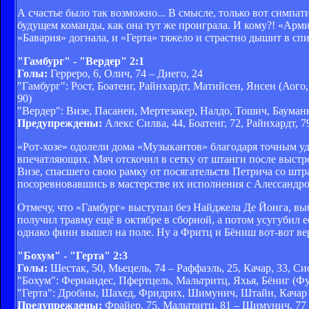
А счастье было так возможно... В смысле, только вот симпат
будущем команды, как она тут же проиграла. И кому?! «Армин
«Бавария» догнала, и «Герта» тяжело и страстно дышит в спин
"Гамбург" - "Вердер" 2:1
Голы:
Герреро, 6, Олич, 74 – Диего, 24
"Гамбург": Рост, Боатенг, Райнхардт, Матийсен, Янсен (Аого
90)
"Вердер": Визе, Пасанен, Мертезакер, Налдо, Тошич, Бауман
Предупреждены:
Алекс Силва, 44, Боатенг, 72, Райнхардт, 7
«Рот-хозе» одолели дома «Музыкантов» благодаря точным уда
впечатляющих. Мяч отскочил в сетку от штанги после выстре
Визе, спасшего свою рамку от посягательств Петрича со шт
посоревновавшись в мастерстве их исполнения с Алессандро
Отмечу, что «Гамбург» выступал без Найджела Де Йонга, выб
получил травму ещё в октябре в сборной, а потом усугубил 
однако финн вышел на поле. Ну а Фритц и Бёниш вот-вот вер
"Бохум" - "Герта" 2:3
Голы:
Шестак, 50, Мьецель, 74 – Раффаэль, 25, Качар, 33, Си
"Бохум": Фернандес, Пфертцель, Мальтритц, Яхья, Бёниг (Фух
"Герта": Дробны, Шахед, Фридрих, Шимунич, Штайн, Качар (
Предупреждены:
Фрайер, 75, Мальтритц, 81 – Шимунич, 77