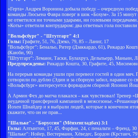
«Герта» Андрея Воронина добыла победу – очередную победу
команды Люсьена Фавра поверг в шок «Бохум». За 15 минут –
не отметился ни точными ударами, ни голевыми передачами.
«Коты» ответили контрударом: два ответных гола поставили
"Вольфсбург" - "Штутгарт" 4:1
Голы:
Графите, 51, 76, Дзеко, 79, 85 – Ланиг, 17
"Вольфсбург": Бенальо, Ритер (Дзаккардо, 61), Рикардо Кош
(Каюби, 90)
"Штутгарт": Леманн, Таски, Булахруз, Дельпьерр, Маньин, Л
Предупреждены:
Рикардо Кошта, 30, Графите, 45, Мисимович,
На перерыв команды ушли при перевесе гостей в один мяч. 
сотворили по дублю (Эдин и за сборную забил, наравне со 
«Вольфсбург» интересуется форвардом сборной Японии Йошит
А Армин Фех до матча плакался – как чувствовал! Тренер «
неудачной трансферной кампанией в межсезонье. «Решающей
Йохен Шнайдер и я выбрали людей, которые в конечном итоге
скажите, что он не прав...
"Шальке" - "Боруссия" (Мёнхенгладбах) 3:1
Голы:
Алтынтоп, 17, 45, Фарфан, 24, с пенальти – Френд, 30
"Шальке": Нойер, Вестерманн, Хёведес, Бордон (Крстаич, 79