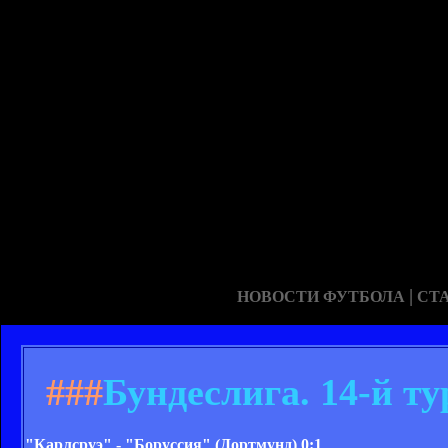
|
НОВОСТИ ФУТБОЛА
СТ
###
Бундеслига. 14-й т
"Карлсруэ" - "Боруссия" (Дортмунд) 0:1