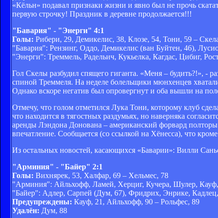
«Кёльн» подавал признаки жизни и явно был не прочь ската
первую строчку! Праздник в деревне продолжается!!!
"Бавария" - "Энерги" 4:1
Голы:
Рибери, 29, Демикелис, 38, Клозе, 54, Тони, 59 – Скела
"Бавария": Рензинг, Оддо, Демикелис (ван Буйтен, 46), Лусио
"Энерги": Треммель, Радельич, Кукьелка, Кагдас, Цибиг, Рост
Гол Скелы разбудил спящего гиганта. «Меня – будить?!», - р
спиной Треммеля. На неделе болельщики мюнхенцев хватались
Однако вскоре негатив был опровергнут и оба вышли на пол
Отмечу, что голом отметился Лука Тони, которому клуб сде
что находится в тягостных раздумьях, но наверняка согласи
аренды Лэндона Донована – американский форвард полторы 
впечатление. Сообщается (со ссылкой на Хёнесса), что кром
Из остальных новостей, касающихся «Баварии»: Вилли Саньо
"Арминия" - "Байер" 2:1
Голы:
Вихнярек, 53, Халфар, 69 – Хельмес, 78
"Арминия": Айльхофф, Ламей, Херциг, Кучера, Шулер, Кауф, 
"Байер": Адлер, Сарпей (Дум, 67), Фридрих, Энрике, Кадлец,
Предупреждены:
Кауф, 21, Айльхофф, 90 – Рольфес, 89
Удалён:
Дум, 88