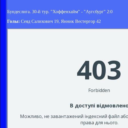
Бундеслига. 30-й тур. "Хоффенхайм" - "Аугсбург" 2:0
Голы:
Сеяд Салихович 19, Янник Вестергор 42