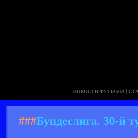
|
НОВОСТИ ФУТБОЛА
СТ
###
Бундеслига. 30-й т