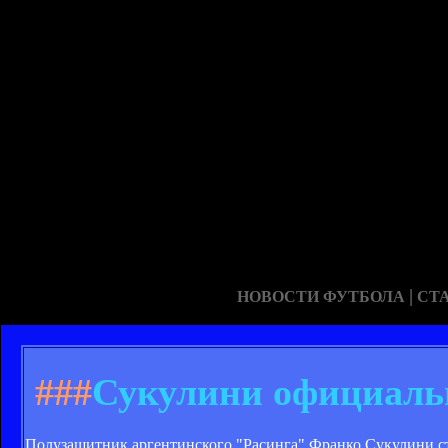
|
НОВОСТИ ФУТБОЛА
СТ
###
Сукулини официаль
Полузащитник аргентинского "Расинга" Франко Сукулини ст