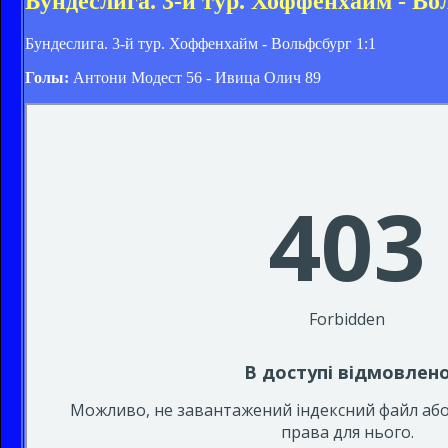
Бундеслига. 3-й тур. Хоффенхайм - Во
Бундеслига. 3-й тур. Хоффенхайм - Вольфсбург 1:1
Голы:
Антони Модест 56 - Ивица Олич 89