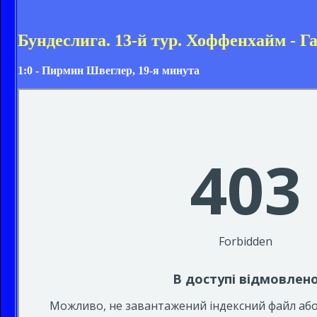
Бундеслига. 13-й тур. Хоффенхайм - Га
1:0 - Пирмин Швеглер, 19-я минута