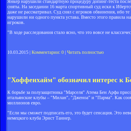
Янкер нарушили стандартную процедуру допинг-теста после 
сняты. На заседании 16 марта спортивный суд иски к Ибертс
даже не рассматривал. Суд снял с игроков обвинения, ибо т
нарушили ни одного пункта устава. Вместо этого правила 
игроков.
"В ходе расследования стало ясно, что это вовсе не классиче
10.03.2015 |
Комментарии: 0
|
Читать полностью
"Хоффенхайм" обозначил интерес к Б
К борьбе за полузащитника "Марселя" Атема Бен Арфа при
итальянские клубы – "Милан", "Дженоа" и "Парма". Как сооб
миллионов евро.
"Если мы сможет подписать его, это будет сенсация. Это не
немецкого клуба Эрнст Таннер.